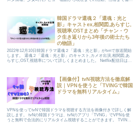
解説します。
韓国ドラマ還魂２「還魂：光と
影」キャストex,相関図,あらすじ,
視聴率,OSTまとめ「チャン・ウ
ク生き返りから3年後の術士たち
の物語」
2022年12月10日韓国ドラマ還魂２「還魂：光と影」がtvnで放送開始
します。 還魂２「還魂：光と影」のキャスト,カメオ出演,相関図,あ
らすじ,OST,視聴率について詳しくまとめました。 Netflix配信日は
「還魂シーズン１」同様に今回も韓国同時配信となります。
【画像付】tvN視聴方法を徹底解
説｜VPNを使うと「TVINGで韓国
ドラマを無料リアルタイム」
VPNを使ってtvNで韓国ドラマを視聴する方法を画像付きで詳しく解
説します。 tvNの韓国ドラマは、tvNのアプリ「TVNG」でVPNを使
うと無料で合法的にリアルタイム視聴することができます。 TVING
の登録方法と,登録方法も合わせてご紹介します。 韓国ドラマを視聴
するのにおすすめのVPNはExpressVPNです。登録方法や使用方法も
説明します。