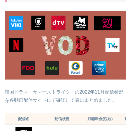
韓国ドラマ「サマーストライク」の2022年11月配信状況
を各動画配信サイトにて確認して表にまとめました。
配信名
配信状況
月額料金(税込)
無