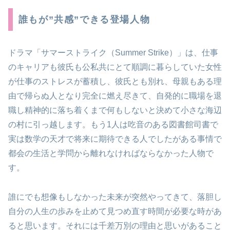
誰もが”共感”できる登場人物
ドラマ「サマーストライク（Summer Strike）」は、仕事
のキャリアも彼氏も公私共にとて順調に暮らしていた女性
が仕事のストレスが蓄積し、彼氏とも別れ、母親もある理
由で帰らぬ人となり完全に燃え尽きて、自発的に職場を退
職し精神的に落ち着くまで何もしないと決めて小さな海辺
の村に引っ越します。もう1人は吃音のある図書館司書で
実は数学の天才で将来に期待できる人でしたがある事情で
都会の生活と学問から離れなければならなかった人物で
す。
誰にでも想像もしなかった未来が突然やってきて、落胆し
自分の人生の歩みを止めて見つめ直す時間が必要な時があ
ると思います。それには千差万別の理由と思いがあること