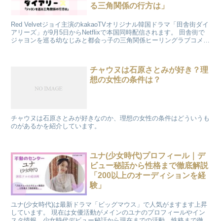
る三角関係の行方は」
Red Velvetジョイ主演のkakaoTVオリジナル韓国ドラマ「田舎街ダイ
アリーズ」が9月5日からNetflixで本国同時配信されます。 田舎街で
ジャヨンを巡る幼なじみと都会っ子の三角関係ヒーリングラブコメデ
ィです。 「田舎街ダイアリーズ」を１話〜最終回まであらすじと感
想、視聴率をまとめました。
チャウヌは石原さとみが好き？理
想の女性の条件は？
チャウヌは石原さとみが好きなのか、理想の女性の条件はどういうも
のがあるかを紹介しています。
ユナ(少女時代)プロフィール｜デ
ビュー秘話から性格まで徹底解説
「200以上のオーディションを経
験」
ユナ(少女時代)は最新ドラマ「ビッグマウス」で人気がますます上昇
しています。 現在は女優活動がメインのユナのプロフィールやイン
スタ情報、少女時代デビュー秘話から現在までの活動、性格まで徹底