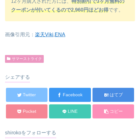
12ヶ月購入された方には、
特別割引で3ヶ月無料の
クーポンが付いてくるので2,960円ほどお得
です。
画像引用元：
楽天Viki
,
ENA
サマーストライク
シェアする
Twitter
Facebook
はてブ
Pocket
LINE
コピー
shirokoをフォローする