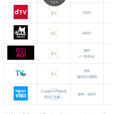
きます
なし
550円
なし
960円
無料
なし
(一部課金)
無料
なし
(最新話1週間)
ExpressVPN経由
無料～600円
$6.67/月額～