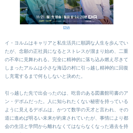
ENA
イ・ヨルムはキャリアと私生活共に順調な人生を歩んでい
たが、念願の正社員になるとストレスが溜まり始め、二重
の不幸に見舞われる。完全に精神的に落ち込み燃え尽きて
しまったアルムは小さな海辺の村に引っ越し精神的に回復
し充電するまで何もしないと決めた。
引っ越した先で出会ったのは、吃音のある図書館司書のア
ン・デボムだった。人に知られたくない秘密を持っている
ように見えるデボムは、かつて数学の天才と言われ、その
道に進めば明るい未来が約束されていたが、事情により都
会の生活と学問から離れなくてはならなくなった過去を持