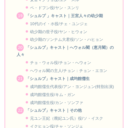
ペ・ドフン役/ヤン・スンリ
「シュルプ 」キャスト｜王宮人々の幼少期
10代のイ・ホ役/チェ・ユンジェ
幼少期の世子役/ヤン・ヒウォン
幼少期のソンナム大君役/ソン・ハヒョン
「シュルプ」キャスト｜へウォル閣（恵月閣）の
人々
チョ・ウォル役/チョン・へウォン
へウォル閣の主人/チョン：チョン・エヨン
「シュルプ」キャスト｜成均館儒生
成均館儒生代表役/アン・ヨンジュン(特別出演)
成均館儒生役/キム・ガン
成均館儒生役/カン・ソンファ
「シュルプ」キャスト｜その他
元ユン王妃（廃妃ユン氏）役/ソ・イスク
イクヒョン役/チャ・ソンジェ