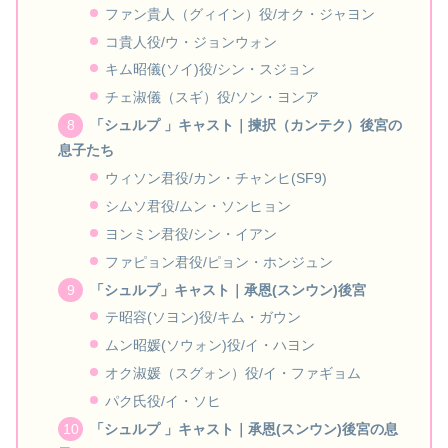
ファン貴人（グィイン）役/オク・ジャヨン
コ貴人役/ウ・ジョンウォン
キム昭儀(ソイ)役/シン・スジョン
チェ淑儀（スギ）役/ソン・ヨンア
「シュルプ 」キャスト｜揀択（カンテク）後宮の
息子たち
ウィソン君役/カン・チャンヒ(SF9)
シムソ君役/ムン・ソンヒョン
ヨンミン君役/シン・イアン
ファピョン君役/ピョン・ホンジュン
「シュルプ」キャスト｜承恩(スンウン)後宮
テ昭容(ソヨン)役/キム・ガウン
ムン昭媛(ソウォン)役/イ・ハヨン
オク淑媛（スグォン）役/イ・ファギョム
パク氏役/イ・ソヒ
「シュルプ 」キャスト｜承恩(スンウン)後宮の息