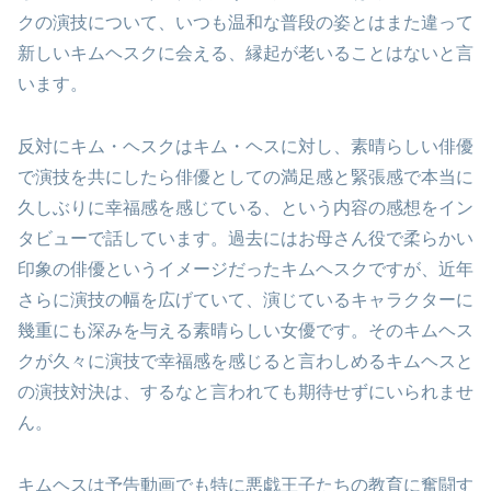
クの演技について、いつも温和な普段の姿とはまた違って
新しいキムヘスクに会える、縁起が老いることはないと言
います。
反対にキム・ヘスクはキム・ヘスに対し、素晴らしい俳優
で演技を共にしたら俳優としての満足感と緊張感で本当に
久しぶりに幸福感を感じている、という内容の感想をイン
タビューで話しています。過去にはお母さん役で柔らかい
印象の俳優というイメージだったキムヘスクですが、近年
さらに演技の幅を広げていて、演じているキャラクターに
幾重にも深みを与える素晴らしい女優です。そのキムヘス
クが久々に演技で幸福感を感じると言わしめるキムヘスと
の演技対決は、するなと言われても期待せずにいられませ
ん。
キムヘスは予告動画でも特に悪戯王子たちの教育に奮闘す