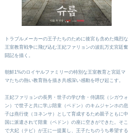
トラブルメーカーの王子たちのために後宮も含めた熾烈な
王室教育戦争に飛び込む王妃ファリョンの波乱万丈宮廷奮
闘記を描く。
朝鮮1%のロイヤルファミリーの特別な王室教育と宮廷マ
マたちの熱い教育熱を描き共感深い感動を呼び起こす。
王妃ファリョンの長男・世子の学び舎・侍講院（シガウォ
ン）で世子と共に学ぶ陪童（ペドン）のキムジャンホの息
子は燕行使（ヨネンサ）として育成するため親子ともに中
国に派遣されて陪童（ペドン）の座に空きができた。そこ
で大妃（テビ）が王に一提案し、王子たちのうち希望する