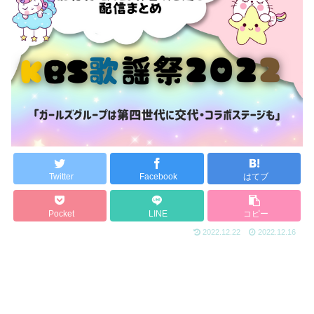
Twitter
Facebook
はてブ
Pocket
LINE
コピー
2022.12.22
2022.12.16