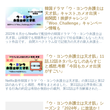
続きになります。
韓国ドラマ「ウ・ヨンウ弁護士は
天才肌」キャスト,カメオ出演・
相関図！挨拶チャレンジ
「Woo_Challenge」キャンペー
ン情報も
2022年６月からNneflixで配信中の韓国ドラマ「ウ・ヨンウ弁護士は
天才肌」は韓国でも視聴率がうなぎのぼりで社会現象にもなった大ヒ
ット作品です。 自閉スペクトラム症で記憶力の天才の新人弁護士が
主人公のヒューマン・ラブコメです。 「ウ・ヨンウ弁護士は天才
肌」のキャスト、カメオ出演・相関図を詳しく解説、最新情報もご紹
介します。
「ウ・ヨンウ弁護士は天才肌」11
話,12話ネタバレなしのあらすじ
と感想,考察「今回もカメオ出演
がすごい」
Netflix新作韓国ドラマ「ウ・ヨンウ弁護士は天才肌」の第11話と第12
話のあらすじと感想、考察をまとめました。 第11話は公序良俗に反
する行為の約定は有効か無効かの裁判、第12話は不当解雇された者
が起こした地位確認訴訟裁判になります。
「ウ・ヨンウ弁護士は天才肌」シ
ーズン２「2024年」に放送か！