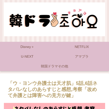
Disney＋
NETFLIX
U-NEXT
アマプラ
韓国ドラマその他
「ウ・ヨンウ弁護士は天才肌」5話,6話ネ
タバレなしのあらすじと感想,考察「改め
て弁護とは障害への見方が鍵」