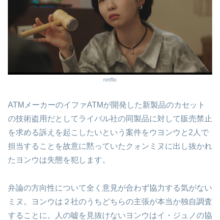
netflix
ATMメーカーのイファATMが開発した新製品のカセット
の技術盗用だとしてライバル社の同製品に対して販売禁止
を求める訴えを起こしたいという案件をウヨンウと2人で
担当することを故意に黙っていたクォンミヌに出し抜かれ
たヨンウは失態を犯します。
弁論の方向性について全く意見が合わず協力する気がない
ミヌ。ヨンウは２社のうちどちらの主張が本当か独自調査
することに。人の嘘を見抜けないヨンウはイ・ジュノの協