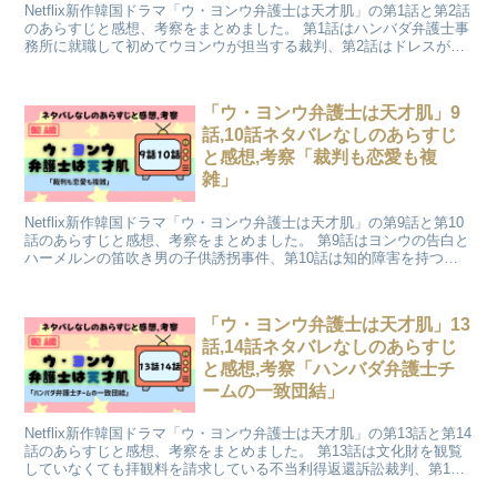
Netflix新作韓国ドラマ「ウ・ヨンウ弁護士は天才肌」の第1話と第2話
のあらすじと感想、考察をまとめました。 第1話はハンバダ弁護士事
務所に就職して初めてウヨンウが担当する裁判、第2話はドレスが脱
げてしまうというアクシデントによる裁判になります。
「ウ・ヨンウ弁護士は天才肌」9
話,10話ネタバレなしのあらすじ
と感想,考察「裁判も恋愛も複
雑」
Netflix新作韓国ドラマ「ウ・ヨンウ弁護士は天才肌」の第9話と第10
話のあらすじと感想、考察をまとめました。 第9話はヨンウの告白と
ハーメルンの笛吹き男の子供誘拐事件、第10話は知的障害を持つ女
性への性的暴行を働いたと起訴された青年の裁判になります。
「ウ・ヨンウ弁護士は天才肌」13
話,14話ネタバレなしのあらすじ
と感想,考察「ハンバダ弁護士チ
ームの一致団結」
Netflix新作韓国ドラマ「ウ・ヨンウ弁護士は天才肌」の第13話と第14
話のあらすじと感想、考察をまとめました。 第13話は文化財を観覧
していなくても拝観料を請求している不当利得返還訴訟裁判、第14
話は13話に引き続き済州島で行われている不当利得返還訴訟裁判の