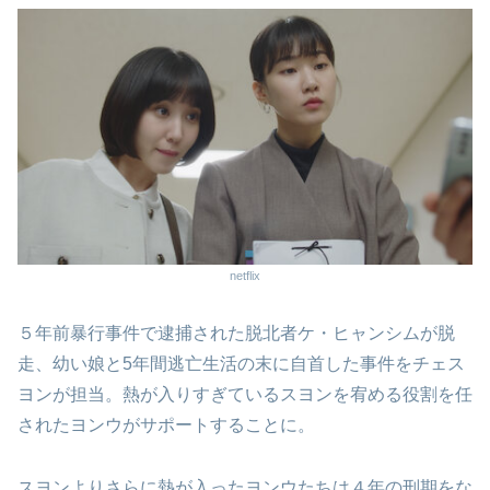
netflix
５年前暴行事件で逮捕された脱北者ケ・ヒャンシムが脱
走、幼い娘と5年間逃亡生活の末に自首した事件をチェス
ヨンが担当。熱が入りすぎているスヨンを宥める役割を任
されたヨンウがサポートすることに。
スヨンよりさらに熱が入ったヨンウたちは４年の刑期をな