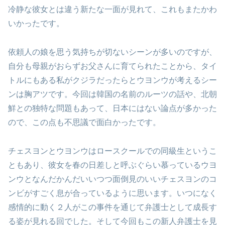
冷静な彼女とは違う新たな一面が見れて、これもまたかわ
いかったです。
依頼人の娘を思う気持ちが切ないシーンが多いのですが、
自分も母親がおらずお父さんに育てられたことから、タイ
トルにもある私がクジラだったらとウヨンウが考えるシー
ンは胸アツです。今回は韓国の名前のルーツの話や、北朝
鮮との独特な問題もあって、日本にはない論点が多かった
ので、この点も不思議で面白かったです。
チェスヨンとウヨンウはロースクールでの同級生というこ
ともあり、彼女を春の日差しと呼ぶぐらい慕っているウヨ
ンウとなんだかんだいいつつ面倒見のいいチェスヨンのコ
ンビがすごく息が合っているように思います。いつになく
感情的に動く２人がこの事件を通じて弁護士として成長す
る姿が見れる回でした。そして今回もこの新人弁護士を見