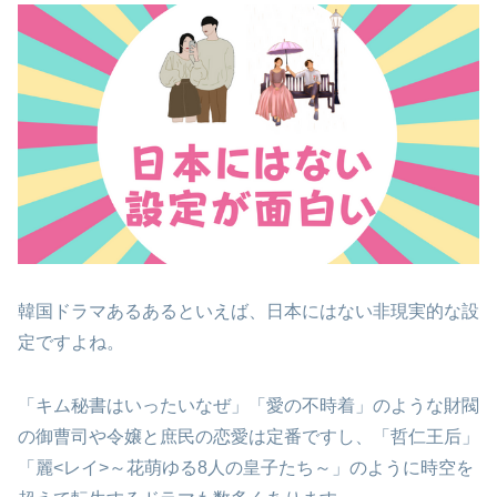
韓国ドラマあるあるといえば、日本にはない非現実的な設
定ですよね。
「キム秘書はいったいなぜ」「愛の不時着」のような財閥
の御曹司や令嬢と庶民の恋愛は定番ですし、「哲仁王后」
「麗<レイ>～花萌ゆる8人の皇子たち～」のように時空を