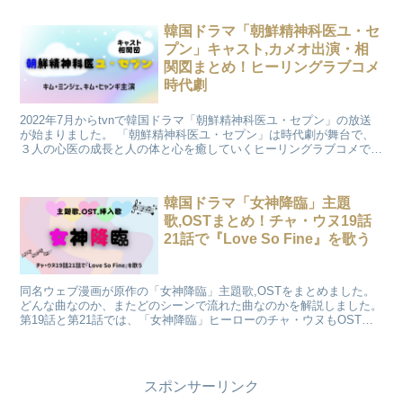
ます。
韓国ドラマ「朝鮮精神科医ユ・セ
プン」キャスト,カメオ出演・相
関図まとめ！ヒーリングラブコメ
時代劇
2022年7月からtvnで韓国ドラマ「朝鮮精神科医ユ・セプン」の放送
が始まりました。 「朝鮮精神科医ユ・セプン」は時代劇が舞台で、
３人の心医の成長と人の体と心を癒していくヒーリングラブコメで
す。 「朝鮮精神科医ユ・セプン」のキャスト、毎回異なるカメオ
（特別）出演、人物相関図を詳しくご紹介します。
韓国ドラマ「女神降臨」主題
歌,OSTまとめ！チャ・ウヌ19話
21話で『Love So Fine』を歌う
同名ウェブ漫画が原作の「女神降臨」主題歌,OSTをまとめました。
どんな曲なのか、またどのシーンで流れた曲なのかを解説しました。
第19話と第21話では、「女神降臨」ヒーローのチャ・ウヌもOSTに
参加しています。
スポンサーリンク