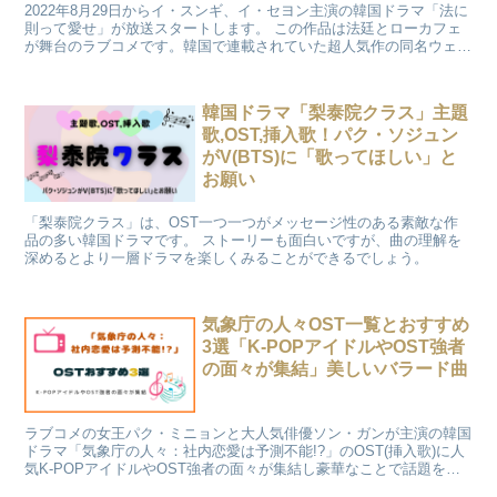
2022年8月29日からイ・スンギ、イ・セヨン主演の韓国ドラマ「法に
則って愛せ」が放送スタートします。 この作品は法廷とローカフェ
が舞台のラブコメです。韓国で連載されていた超人気作の同名ウェブ
小説が原作です。「法に則って愛せ」のキャストと相関図を詳しくご
紹介します。
韓国ドラマ「梨泰院クラス」主題
歌,OST,挿入歌！パク・ソジュン
がV(BTS)に「歌ってほしい」と
お願い
「梨泰院クラス」は、OST一つ一つがメッセージ性のある素敵な作
品の多い韓国ドラマです。 ストーリーも面白いですが、曲の理解を
深めるとより一層ドラマを楽しくみることができるでしょう。
気象庁の人々OST一覧とおすすめ
3選「K-POPアイドルやOST強者
の面々が集結」美しいバラード曲
ラブコメの女王パク・ミニョンと大人気俳優ソン・ガンが主演の韓国
ドラマ「気象庁の人々：社内恋愛は予測不能!?」のOST(挿入歌)に人
気K-POPアイドルやOST強者の面々が集結し豪華なことで話題を呼
んでいます。 気象庁の人々のOST一覧とおすすめの曲3選をご紹介し