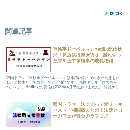
kuroko
関連記事
軍検事ドーベルマンnetflix配信状
況「見放題は楽天Viki」腐れ切っ
た悪を正す軍検事の成長物語
韓国ドラマ「軍検事ドーベルマン」は軍隊内部の腐れきった悪を正
し、軍検事として成長していく物語です。 韓国ドラマ「軍検事ドー
ベルマン」Netflixでの配信は2022年4月現在ありません。 結論から言
いますと、「軍検事ドーベルマン」が日本で見れる動画配信サイトは
楽天Vikiです。
韓国ドラマ「法に則って愛せ」キ
ャスト・相関図まとめ！法廷とロ
ーカフェが舞台のラブコメ