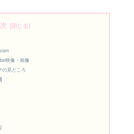
次
ram
ube映像・画像
マの見どころ
組
役