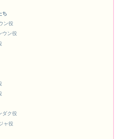
たち
ウン役
ンウン役
役
役
役
ンダク役
ジャ役