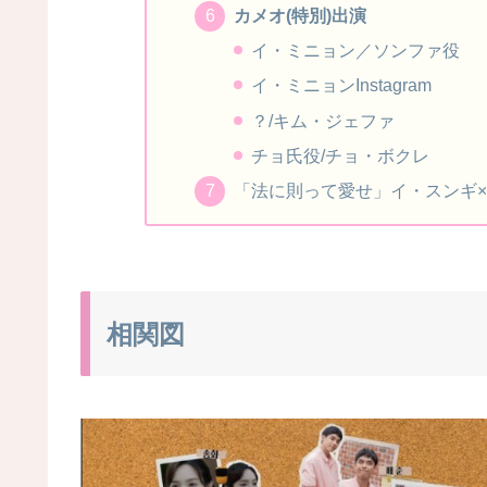
カメオ(特別)出演
イ・ミニョン／ソンファ役
イ・ミニョンInstagram
？/キム・ジェファ
チョ氏役/チョ・ボクレ
「法に則って愛せ」イ・スンギ
相関図