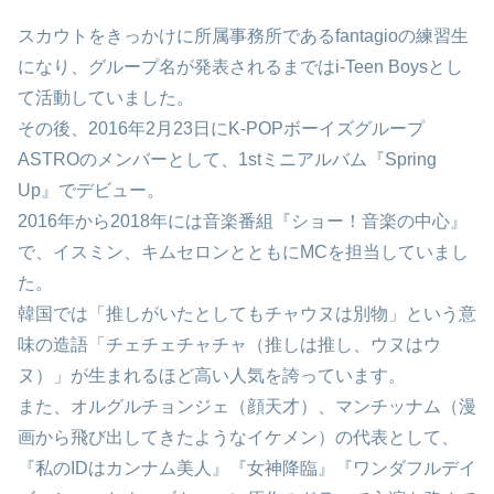
スカウトをきっかけに所属事務所であるfantagioの練習生
になり、グループ名が発表されるまではi-Teen Boysとし
て活動していました。
その後、2016年2月23日にK-POPボーイズグループ
ASTROのメンバーとして、1stミニアルバム『Spring
Up』でデビュー。
2016年から2018年には音楽番組『ショー！音楽の中心』
で、イスミン、キムセロンとともにMCを担当していまし
た。
韓国では「推しがいたとしてもチャウヌは別物」という意
味の造語「チェチェチャチャ（推しは推し、ウヌはウ
ヌ）」が生まれるほど高い人気を誇っています。
また、オルグルチョンジェ（顔天才）、マンチッナム（漫
画から飛び出してきたようなイケメン）の代表として、
『私のIDはカンナム美人』『女神降臨』『ワンダフルデイ