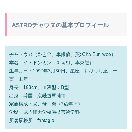
ASTROチャウヌの基本プロフィール
チャ・ウヌ（차은우、車銀優、英: Cha Eun-woo）
本名：イ・ドンミン（이동민、李東敏）
生年月日：1997年3月30日、星座：おひつじ座、干
支：丑年
身長：183cm、血液型：B型
出身：韓国 京畿道軍浦市
家族構成：父、母、弟（2歳年下）
学歴：成均館大学校演技芸術学科
所属事務所：fantagio