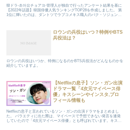
韓ドラ-초아요チョアヨ-管理人が独自で行ったアンケート結果を基に
【2022年話題】韓国俳優人気ランキングTOP28を作成しました。 第
1位に輝いたのは、ダントツでラブコメキス職人のパク・ソジュンで
した。 そこで、ランキング発表と共に「魅力や代表作品」を徹底解
説します。
ロウンの兵役はいつ？特例やBTS
兵役法は？
ロウンの兵役はいつか、特例になるのかBTS兵役法がどんなものかを
紹介していますよ。
【Netflixの息子】ソン・ガン出演
ドラマ一覧「4次元マイペース俳
優」キスシーンやインスタ,プロ
フィール情報も
Netflixの息子と言われているソン・ガンの出演ドラマをまとめまし
た。 バラエティに出た際は、マイペースで予想できない発言を連発
していたので「4次元マイペース俳優」とも呼ばれています。キスシ
ーンでは子犬みたいに可愛い男の子や時には強引で男らしい一面も披
露しています。 そんなソン・ガンのキスシーンやインスタ、プロフ