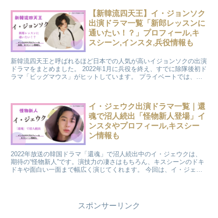
ィール情報も合わせてご紹介します。
【新韓流四天王】イ・ジョンソク
出演ドラマ一覧「新郎レッスンに
通いたい！？」プロフィール,キ
スシーン,インスタ,兵役情報も
新韓流四天王と呼ばれるほど日本での人気が高いイジョンソクの出演
ドラマをまとめました。 2022年1月に兵役を終え、すでに除隊後初ド
ラマ「ビッグマウス」がヒットしています。 プライベートでは、長
い休みが取れたら新郎レッスンを受けたいと言っていました。
イ・ジェウク出演ドラマ一覧｜還
魂で沼人続出「怪物新人登場」イ
ンスタやプロフィール,キスシー
ン情報も
2022年放送の韓国ドラマ「還魂」で沼人続出中のイ・ジェウクは、
期待の“怪物新人”です。演技力の凄さはもちろん、キスシーンのドキ
ドキや面白い一面まで幅広く演じてくれます。 今回は、イ・ジェウ
ク出演ドラマの他、インスタ情報やプロフィール、キスシーンなども
まとめました。
スポンサーリンク