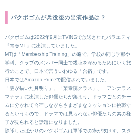
パクボゴムが兵役後の出演作品は？
パクボゴムは2022年9月にTVINGで放送されたバラエティ
『青春MT』に出演していました。
MTは「Membership Training」の略で、学校の同じ学部や
学科、クラブのメンバー同士で親睦を深めるためにいく旅
行のことで、日本で言ういわゆる「合宿」です。
日本ではAmazon Primeで配信されていました。
「雲が描いた月明り」、「梨泰院クラス」、「アンナラス
マナラ」に出演した俳優たちが集まり、ドラマごとのチー
ムに分かれて合宿しながらさまざまなミッションに挑戦す
るというもので、ドラマでは見られない俳優たちの素の様
子が見られると話題になりました。
除隊したばかりのパクボゴムは軍隊での癖が抜けず、スタ