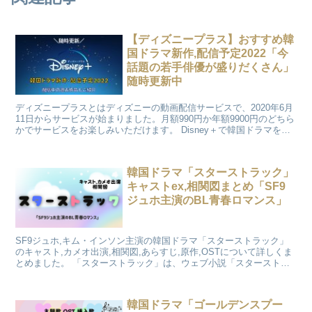
【ディズニープラス】おすすめ韓
国ドラマ新作,配信予定2022「今
話題の若手俳優が盛りだくさん」
随時更新中
ディズニープラスとはディズニーの動画配信サービスで、2020年6月
11日からサービスが始まりました。月額990円か年額9900円のどちら
かでサービスをお楽しみいただけます。 Disney＋で韓国ドラマを見
るにあたり、新作韓国ドラマや配信予定作品、独占配信作品、おすす
め作品をジャンル順にまとめました。 2022年からリアルタイム韓国
ドラマ作品が急増しているディズニープラスは、今最も注目のサブス
韓国ドラマ「スターストラック」
クです。
キャストex,相関図まとめ「SF9
ジュホ主演のBL青春ロマンス」
SF9ジュホ,キム・インソン主演の韓国ドラマ「スターストラック」
のキャスト,カメオ出演,相関図,あらすじ,原作,OSTについて詳しくま
とめました。 「スターストラック」は、ウェブ小説「スターストラ
ック」が原作のBL青春ロマンスです。 国内外の様々なOTTチャンネ
ルやプラットホームでの配信などを通して全世界に発信される予定で
す。
韓国ドラマ「ゴールデンスプー