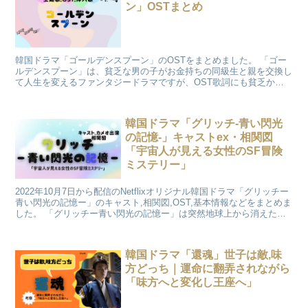
ン」OSTまとめ
韓国ドラマ「ゴールデンスプーン」のOSTをまとめました。 「ゴー
ルデンスプーン」は、貧乏な男の子がお金持ちの同級生と親を交換し
て人生を変えるファンタジードラマですが、OST歌詞にも貧乏から
人生を変えたい思いが詰まっている曲ばかりです。
韓国ドラマ「グリッチ-青い閃光
の記憶-」キャストex・相関図
「宇宙人が見える女性のSF冒険
ミステリー」
2022年10月7日から配信のNetflixオリジナル韓国ドラマ「グリッチー
青い閃光の記憶ー」のキャスト,相関図,OST,基本情報などをまとめま
した。 「グリッチー青い閃光の記憶ー」は突然地球上から消えた恋
人を探し真相を探り始めた女性が危険な陰謀に巻き込まれていくSF
ミステリーです。第27回釜山国際映画祭公式招待作品です。
韓国ドラマ「還魂」世子は敵,味
方どっち｜運命に翻弄されながら
「味方へと変化し王座へ」