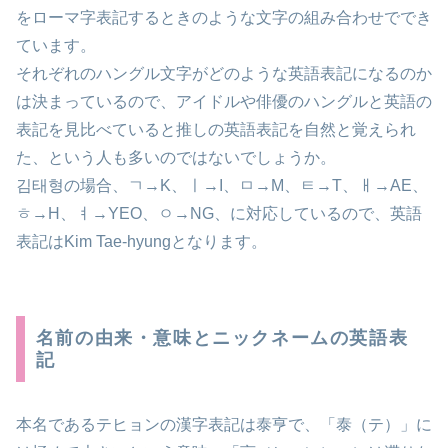
をローマ字表記するときのような文字の組み合わせででき
ています。
それぞれのハングル文字がどのような英語表記になるのか
は決まっているので、アイドルや俳優のハングルと英語の
表記を見比べていると推しの英語表記を自然と覚えられ
た、という人も多いのではないでしょうか。
김태형の場合、ㄱ→K、ㅣ→I、ㅁ→M、ㅌ→T、ㅐ→AE、
ㅎ→H、ㅕ→YEO、ㅇ→NG、に対応しているので、英語
表記はKim Tae-hyungとなります。
名前の由来・意味とニックネームの英語表
記
本名であるテヒョンの漢字表記は泰亨で、「泰（テ）」に