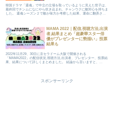
韓国ドラマ「還魂」で中立の立場を取っているように見えた世子は、
最終回でチンムになにやら吹き込まれ、チャンウクに敵対心を持ちま
した。 還魂シーズン２で敵か味方か考察した結果、運命に翻弄され
ながら世子は敵から味方へと態度を変化していき次期王となると考察
しました。
MAMA 2022｜配信,視聴方法,出演
者,結果まとめ「超豪華スター俳
優がプレゼンターに勢揃い」投票
結果も
2022年11月29、30日に京セラドーム大阪で開催される
「MAMA2022」の配信状況,視聴方法,出演者、プレゼンター、投票結
果、結果について詳しくまとめました。 結論から言いますと、
「MAMA2022」が日本で見れる配信サイトはauスマートパスプレミ
アム、Mnet、Mnet smart ＋(スマートプラス)です。GYAOではライ
ブ配信のダイジェスト映像配信などもあります。 他にもVPN経由で
無料視聴ができるTVING、YouTubeでの視聴方法を説明します。
スポンサーリンク
「MAMA2022」は、今年から呼称が変わりMAMA(Mnet Asian Music
Awards)から「MAMA AWARDS」としてK-POPの真価世界に伝える
音楽授賞式です。