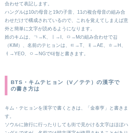
合わせて表記します。
ハングルは10の母音と19の子音、11の複合母音の組み合
わせだけで構成されているので、これを覚えてしまえば意
外と簡単に文字が読めるようになります。
姓のキムは、ㄱ→K、ㅣ→I、ㅁ→Mの組み合わせで김
（KIM）、名前のテヒョンは、ㅌ→T、ㅐ→AE、ㅎ→H、
ㅕ→YEO、ㅇ→NGで태형と書きます。
BTS・キムテヒョン（V／テテ）の漢字で
の書き方は
キム・テヒョンを漢字で書くときは、「金泰亨」と書きま
す。
ソウルに旅行に行ったりしても街で見かける文字はほぼハ
ングルですが、名前では韓文漢字が使用されることがあり