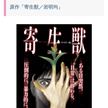
原作「寄生獣／岩明均」