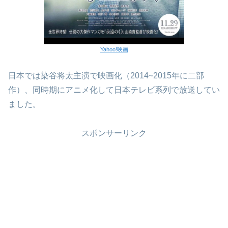
Yahoo!映画
日本では染谷将太主演で映画化（2014~2015年に二部
作）、同時期にアニメ化して日本テレビ系列で放送してい
ました。
スポンサーリンク