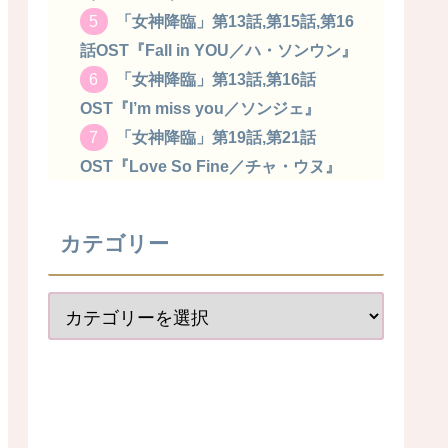
「女神降臨」第13話,第15話,第16
話OST『Fall in YOU／ハ・ソンウン』
「女神降臨」第13話,第16話
OST『I’m miss you／ソンジェ』
「女神降臨」第19話,第21話
OST『Love So Fine／チャ・ウヌ』
カテゴリー