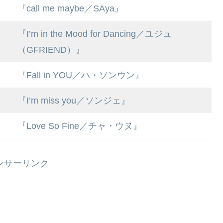
『call me maybe／SAya』
『I’m in the Mood for Dancing／ユジュ
（GFRIEND）』
『Fall in YOU／ハ・ソンウン』
『I’m miss you／ソンジェ』
『Love So Fine／チャ・ウヌ』
ンサーリンク