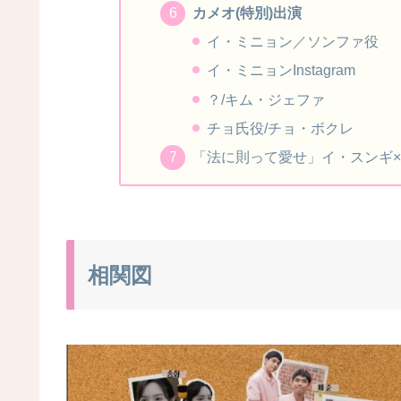
カメオ(特別)出演
イ・ミニョン／ソンファ役
イ・ミニョンInstagram
？/キム・ジェファ
チョ氏役/チョ・ボクレ
「法に則って愛せ」イ・スンギ
相関図