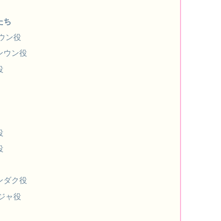
たち
ウン役
ンウン役
役
役
役
ンダク役
ジャ役