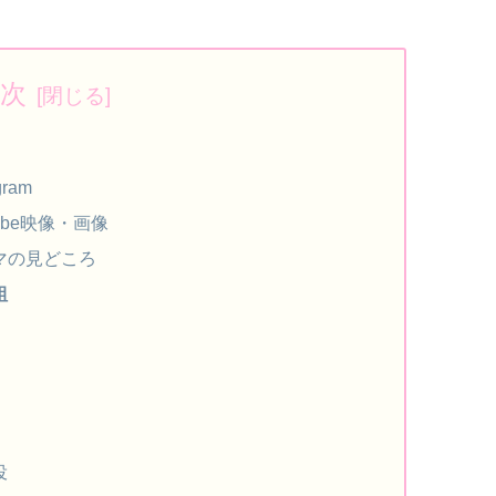
次
ram
ube映像・画像
マの見どころ
組
役