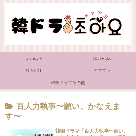
Disney＋
NETFLIX
U-NEXT
アマプラ
韓国ドラマその他
百人力執事〜願い、かなえま
す〜
韓国ドラマ「百人力執事〜願い、