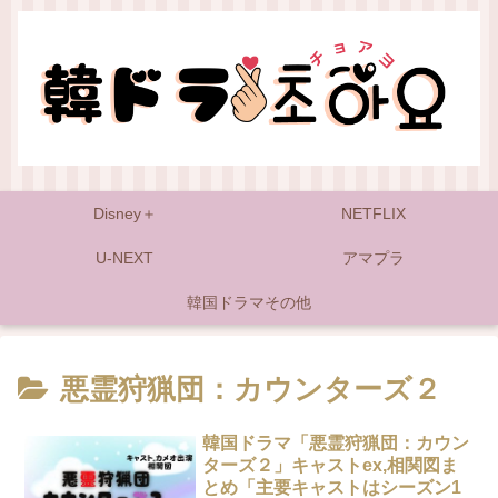
Disney＋
NETFLIX
U-NEXT
アマプラ
韓国ドラマその他
悪霊狩猟団：カウンターズ２
韓国ドラマ「悪霊狩猟団：カウン
ターズ２」キャストex,相関図ま
とめ「主要キャストはシーズン1