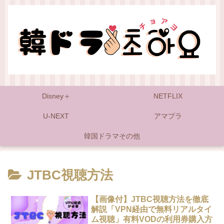
Disney＋
NETFLIX
U-NEXT
アマプラ
韓国ドラマその他
JTBC視聴方法
【画像付】JTBC視聴方法を徹底
解説「VPN経由で無料リアルタイ
ム視聴」有料VODの利用券購入方