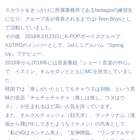
スカウトをきっかけに所属事務所であるfantagioの練習生
になり、グループ名が発表されるまではi-Teen Boysとし
て活動していました。
その後、2016年2月23日にK-POPボーイズグループ
ASTROのメンバーとして、1stミニアルバム『Spring
Up』でデビュー。
2016年から2018年には音楽番組『ショー！音楽の中心』
で、イスミン、キムセロンとともにMCを担当していまし
た。
韓国では「推しがいたとしてもチャウヌは別物」という意
味の造語「チェチェチャチャ（推しは推し、ウヌはウ
ヌ）」が生まれるほど高い人気を誇っています。
また、オルグルチョンジェ（顔天才）、マンチッナム（漫
画から飛び出してきたようなイケメン）の代表として、
『私のIDはカンナム美人』『女神降臨』『ワンダフルデイ