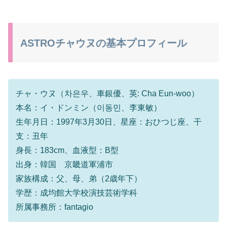
ASTROチャウヌの基本プロフィール
チャ・ウヌ（차은우、車銀優、英: Cha Eun-woo）
本名：イ・ドンミン（이동민、李東敏）
生年月日：1997年3月30日、星座：おひつじ座、干
支：丑年
身長：183cm、血液型：B型
出身：韓国 京畿道軍浦市
家族構成：父、母、弟（2歳年下）
学歴：成均館大学校演技芸術学科
所属事務所：fantagio