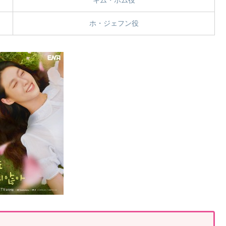
キム・ボム役
ホ・ジェフン役