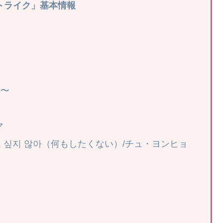
トライク」基本情報
0〜
マ
 싶지 않아（何もしたくない）/チュ・ヨンヒョ