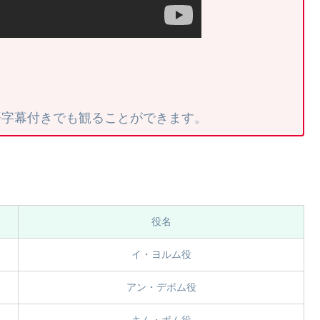
語字幕付きでも観ることができます。
役名
イ・ヨルム役
アン・デボム役