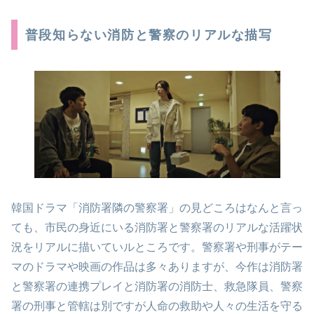
普段知らない消防と警察のリアルな描写
韓国ドラマ「消防署隣の警察署」の見どころはなんと言っ
ても、市民の身近にいる消防署と警察署のリアルな活躍状
況をリアルに描いていルところです。警察署や刑事がテー
マのドラマや映画の作品は多々ありますが、今作は消防署
と警察署の連携プレイと消防署の消防士、救急隊員、警察
署の刑事と管轄は別ですが人命の救助や人々の生活を守る