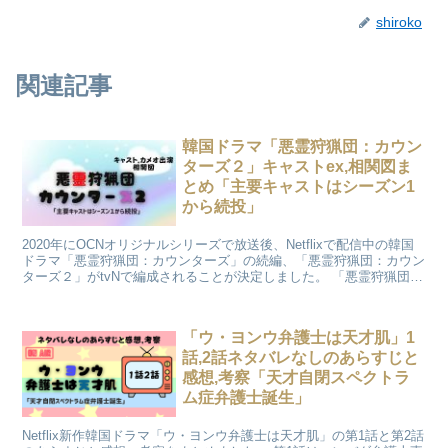
shiroko
関連記事
韓国ドラマ「悪霊狩猟団：カウン
ターズ２」キャストex,相関図ま
とめ「主要キャストはシーズン1
から続投」
2020年にOCNオリジナルシリーズで放送後、Netflixで配信中の韓国
ドラマ「悪霊狩猟団：カウンターズ」の続編、「悪霊狩猟団：カウン
ターズ２」がtvNで編成されることが決定しました。 「悪霊狩猟団：
カウンターズ２」のキャスト,カメオ出演,相関図,OSTについてまとめ
ました。
「ウ・ヨンウ弁護士は天才肌」1
話,2話ネタバレなしのあらすじと
感想,考察「天才自閉スペクトラ
ム症弁護士誕生」
Netflix新作韓国ドラマ「ウ・ヨンウ弁護士は天才肌」の第1話と第2話