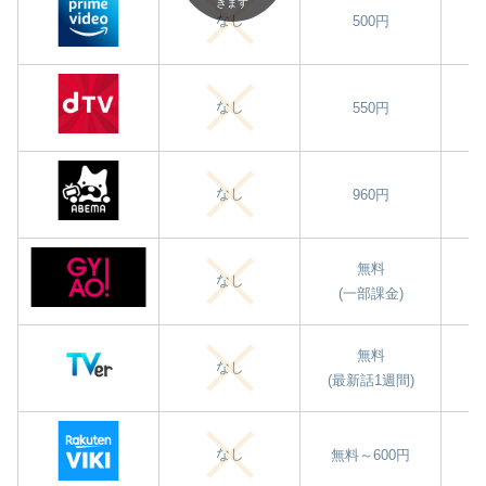
きます
なし
500円
なし
550円
なし
960円
無料
なし
(一部課金)
無料
なし
(最新話1週間)
なし
無料～600円