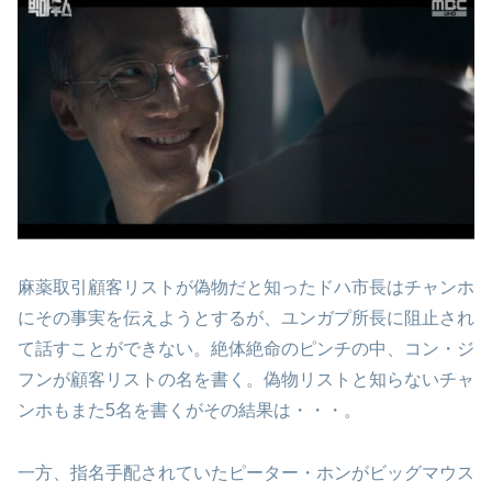
麻薬取引顧客リストが偽物だと知ったドハ市長はチャンホ
にその事実を伝えようとするが、ユンガプ所長に阻止され
て話すことができない。絶体絶命のピンチの中、コン・ジ
フンが顧客リストの名を書く。偽物リストと知らないチャ
ンホもまた5名を書くがその結果は・・・。
一方、指名手配されていたピーター・ホンがビッグマウス