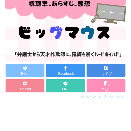
Twitter
Facebook
はてブ
Pocket
LINE
コピー
2023.12.21
2022.09.21