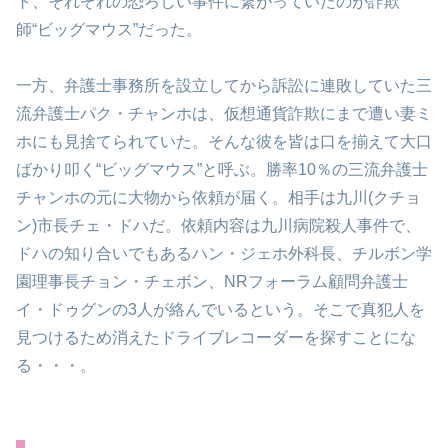
ト、それぞれの恐ろしい事件に繋がっていたのが詐欺
師“ビッグマウス”だった。
一方、弁護士事務所を設立してから訴訟に連敗していた三
流弁護士パク・チャンホは、仮想通貨詐欺にまで遭い妻ミ
ホにも見捨てられていた。そんな彼を皆は口を揃えて大口
ばかり叩く“ビッグマウス”と呼ぶ。勝率10％の三流弁護士
チャンホの元に大物から依頼が届く。相手は九川(クチョ
ン)市長チェ・ドハだ。依頼内容は九川病院殺人事件で、
ドハの知り合いでもあるハン・ジェホ外科長、チルボン学
園理事長チョン・チェボン、NRフォーラム顧問弁護士
イ・ドゥグンの3人が絡んでいるという。そこで真犯人を
見つけるため消えたドライブレコーダーを探すことにな
る・・・。