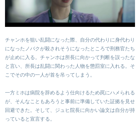
チャンホを狙い乱闘になった際、自分の代わりに身代わり
になったノバクが殺されそうになったところで刑務官たち
が止めに入る。チャンホは所長に向かって判断を誤ったな
と言い、所長は乱闘に関わった人物を懲罰室に入れる。そ
こでその中の一人が首を吊ってしまう。
一方ミホは病院を辞めるよう仕向けるため罠にハメられる
が、そんなこともあろうと事前に準備していた証拠を見せ
回避できた。そして、ジュヒ院長に向かい論文は自分が持
っていると宣言する。